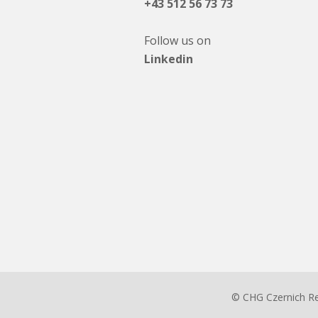
+43 512 56 73 73
Follow us on
Linkedin
© CHG Czernich R