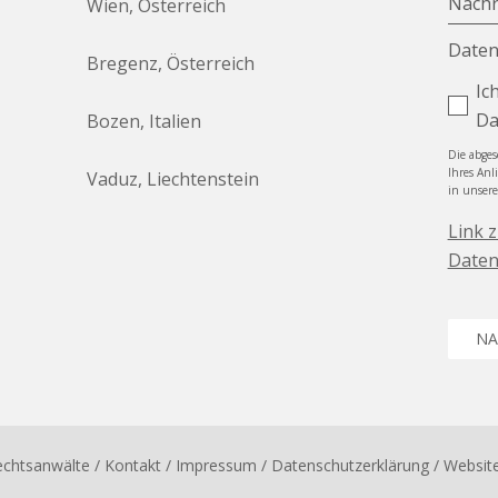
Nachr
Wien, Österreich
Daten
Bregenz, Österreich
Ic
Da
Bozen, Italien
Die abge
Ihres Anl
Vaduz, Liechtenstein
in unser
Link 
Daten
NA
echtsanwälte
/ Kontakt
/
Impressum
/
Datenschutzerklärung
/ Websit