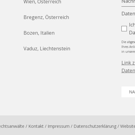
Nachr
Wien, Österreich
Daten
Bregenz, Österreich
Ic
Da
Bozen, Italien
Die abge
Ihres Anl
Vaduz, Liechtenstein
in unser
Link 
Daten
NA
echtsanwälte
/ Kontakt
/
Impressum
/
Datenschutzerklärung
/ Websit