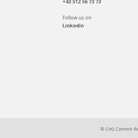
+43 512 56 73 73
Follow us on
Linkedin
© CHG Czernich R