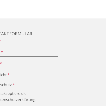
TAKTFORMULAR
e
*
*
icht
*
schutz
*
h akzeptiere die
tenschutzerklärung.