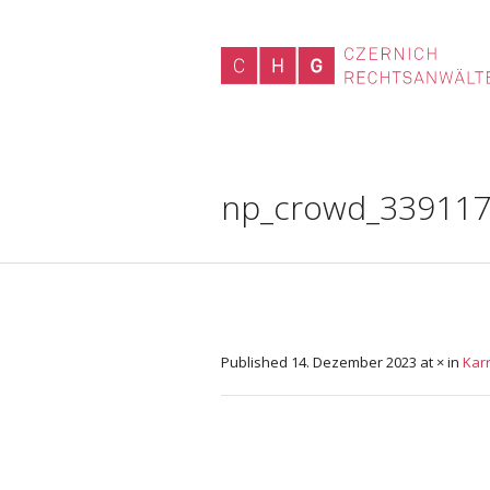
np_crowd_33911
Published
14. Dezember 2023
at × in
Karr