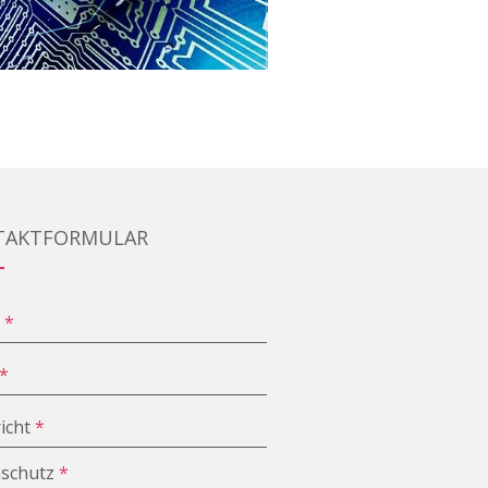
TAKTFORMULAR
e
*
*
icht
*
schutz
*