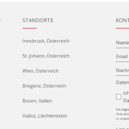
e
STANDORTE
KON
Innsbruck, Österreich
Nam
St. Johann, Österreich
Email
Nachr
Wien, Österreich
Daten
Bregenz, Österreich
Ic
Da
Bozen, Italien
Die abge
Ihres Anl
Vaduz, Liechtenstein
in unser