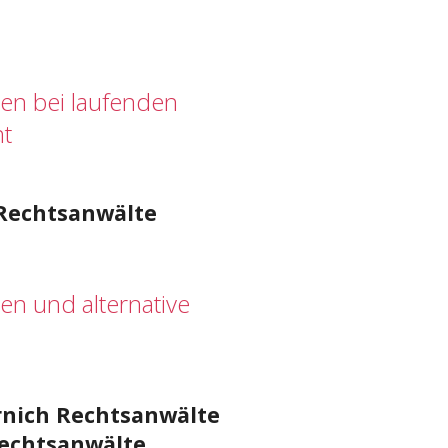
n bei laufenden
nt
Rechtsanwälte
n und alternative
rnich Rechtsanwälte
echtsanwälte