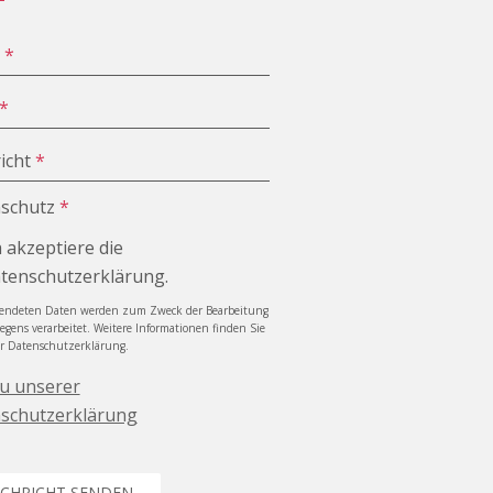
e
*
*
icht
*
schutz
*
h akzeptiere die
tenschutzerklärung.
sendeten Daten werden zum Zweck der Bearbeitung
iegens verarbeitet. Weitere Informationen finden Sie
er Datenschutzerklärung.
zu unserer
schutzerklärung
CHRICHT SENDEN