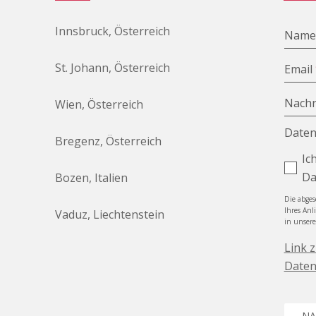
Innsbruck, Österreich
Nam
St. Johann, Österreich
Email
Nachr
Wien, Österreich
Daten
Bregenz, Österreich
Ic
Da
Bozen, Italien
Die abge
Ihres Anl
Vaduz, Liechtenstein
in unser
Link 
Daten
NA