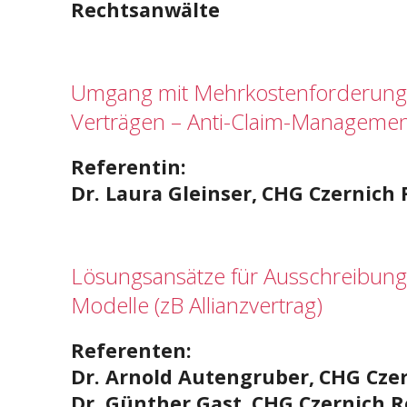
Rechtsanwälte
Umgang mit Mehrkostenforderunge
Verträgen – Anti-Claim-Manageme
Referentin:
Dr.
Laura Gleinser,
CHG Czernich 
Lösungsansätze für Ausschreibunge
Modelle (zB Allianzvertrag)
Referenten:
Dr. Arnold Autengruber,
CHG Cze
Dr. Günther Gast,
CHG Czernich R