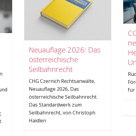
CO
ne
Neuauflage 2026: Das
He
österreichische
Un
Seilbahnrecht
n
Rüc
CHG Czernich Rechtsanwälte,
För
Neuauflage 2026, Das
und
für
österreichische Seilbahnrecht.
Das Standardwerk zum
Seilbahnrecht, von Christoph
g
Haidlen
t