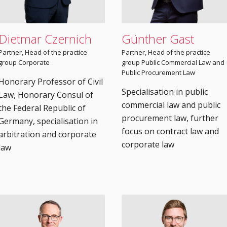
Dietmar Czernich
Günther Gast
Partner­, Head of the practice
Partner, Head of the practice
group Corporate
group Public Commercial Law and
Public Procurement Law
Honorary Professor of Civil
Specialisation in public
Law, Honorary Consul of
commercial law and public
the Federal Republic of
procurement law, further
Germany, specialisation in
focus on contract law and
arbitration and corporate
corporate law
law