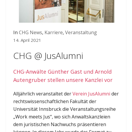
In
CHG News
,
Karriere
,
Veranstaltung
14. April 2021
CHG @ JusAlumni
CHG-Anwälte Günther Gast und Arnold
Autengruber stellen unsere Kanzlei vor
Alljährlich veranstaltet der
Verein JusAlumni
der
rechtswissenschaftlichen Fakultät der
Universität Innsbruck die Veranstaltungsreihe
„Work meets Jus“, wo sich Anwaltskanzleien
dem juristischen Nachwuchs präsentieren
können. In diesem Jahr wurde das Format zu