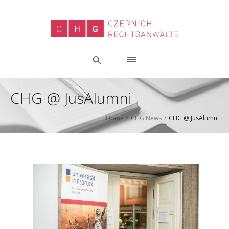
CHG @ JusAlumni
Home
/
CHG News
/
CHG @ JusAlumni