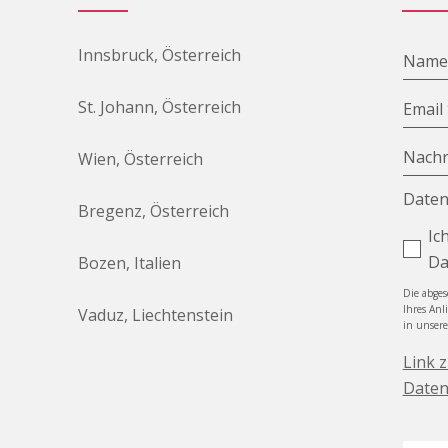
Innsbruck, Österreich
Nam
St. Johann, Österreich
Email
Nachr
Wien, Österreich
Daten
Bregenz, Österreich
Ic
Da
Bozen, Italien
Die abge
Ihres Anl
Vaduz, Liechtenstein
in unser
Link 
Daten