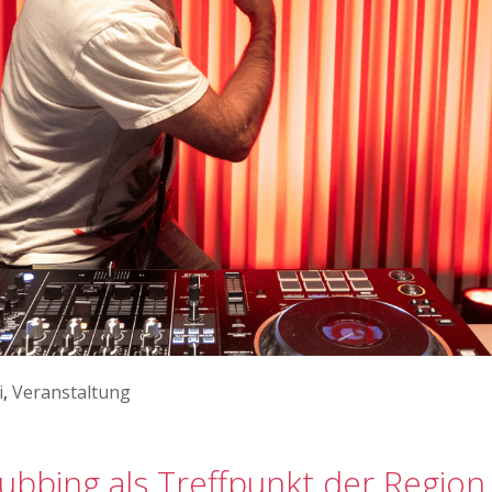
i
,
Veranstaltung
bbing als Treffpunkt der Region