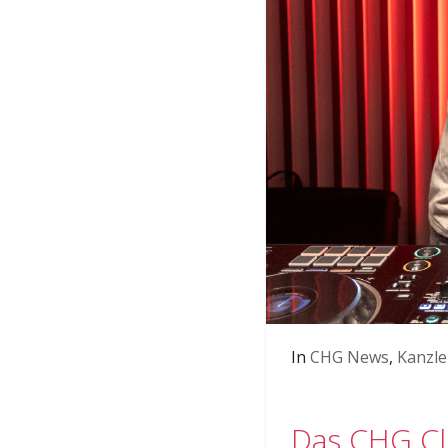
In
CHG News
,
Kanzle
Das CHG Clu