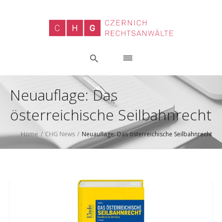
Neuauflage: Das
österreichische Seilbahnrecht
Home
/
CHG News
/
Neuauflage: Das österreichische Seilbahnrecht