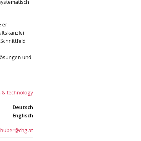
 systematisch
 er
ltskanzlei
Schnittfeld
lösungen und
a & technology
Deutsch
Englisch
ghuber@chg.at