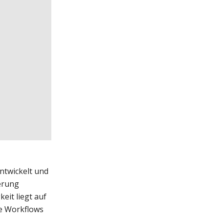
ntwickelt und
erung
eit liegt auf
re Workflows