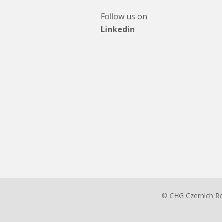
Follow us on
Linkedin
© CHG Czernich R