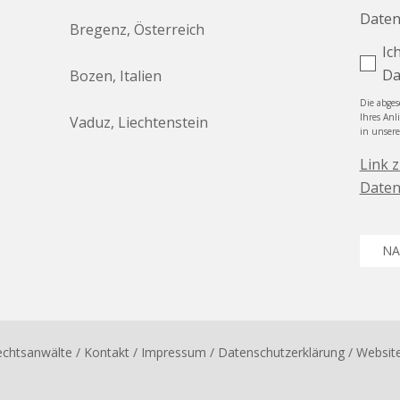
Daten
Bregenz, Österreich
Ic
Da
Bozen, Italien
Die abge
Ihres Anl
Vaduz, Liechtenstein
in unser
Link 
Daten
NA
echtsanwälte
/ Kontakt
/
Impressum
/
Datenschutzerklärung
/ Websit