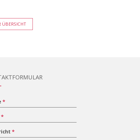
 ÜBERSICHT
TAKTFORMULAR
e
*
l
*
richt
*