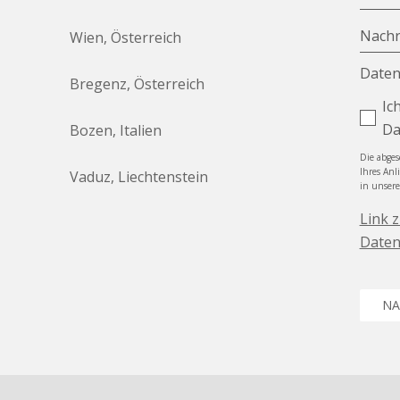
Nachr
Wien, Österreich
Daten
Bregenz, Österreich
Ic
Da
Bozen, Italien
Die abge
Ihres Anl
Vaduz, Liechtenstein
in unser
Link 
Daten
NA