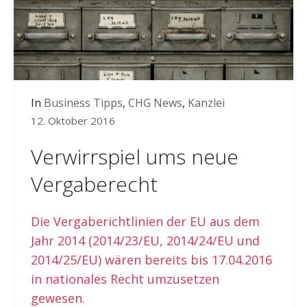
In
Business Tipps
,
CHG News
,
Kanzlei
12. Oktober 2016
Verwirrspiel ums neue
Vergaberecht
Die Vergaberichtlinien der EU aus dem
Jahr 2014 (2014/23/EU, 2014/24/EU und
2014/25/EU) wären bereits bis 17.04.2016
in nationales Recht umzusetzen
gewesen.