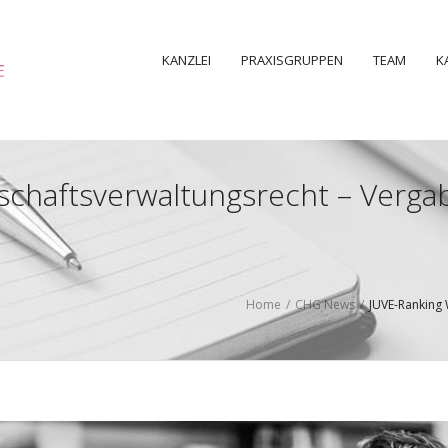
KANZLEI
PRAXISGRUPPEN
TEAM
K
schaftsverwaltungsrecht – Verga
Home
/
CHG News
/
JUVE-Ranking 