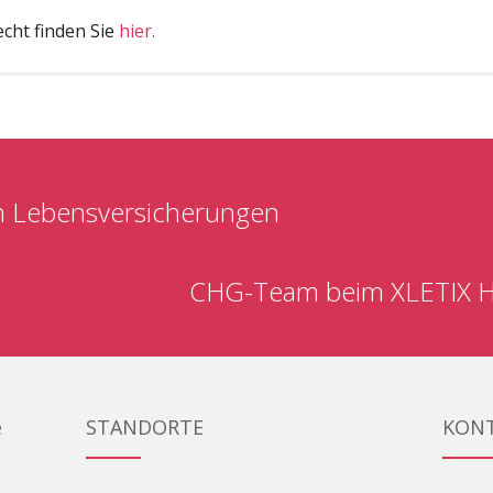
cht finden Sie
hier.
on Lebensversicherungen
CHG-Team beim XLETIX Hi
e
STANDORTE
KON