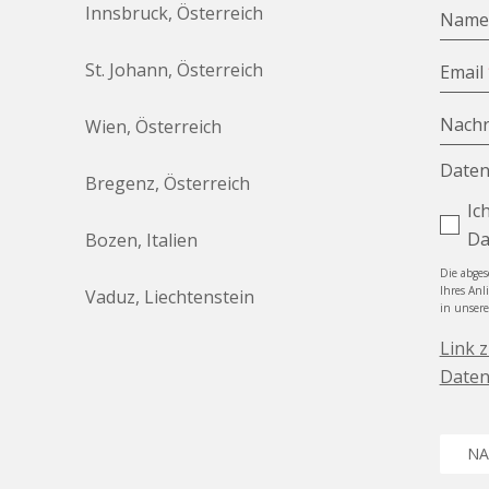
Innsbruck, Österreich
Nam
St. Johann, Österreich
Email
Nachr
Wien, Österreich
Daten
Bregenz, Österreich
Ic
Da
Bozen, Italien
Die abge
Ihres Anl
Vaduz, Liechtenstein
in unser
Link 
Daten
NA