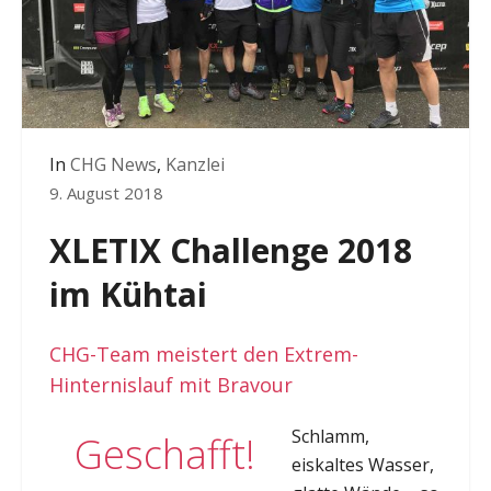
In
CHG News
,
Kanzlei
9. August 2018
XLETIX Challenge 2018
im Kühtai
CHG-Team meistert den Extrem-
Hinternislauf mit Bravour
Schlamm,
Geschafft!
eiskaltes Wasser,