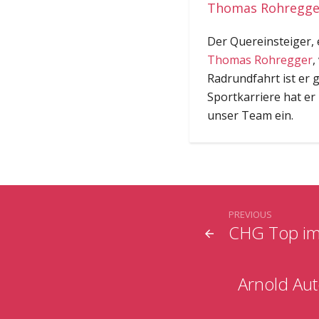
Thomas Rohregger
Der Quereinsteiger,
Thomas Rohregger
,
Radrundfahrt ist er 
Sportkarriere hat er
unser Team ein.
PREVIOUS
CHG Top im
Arnold Aut