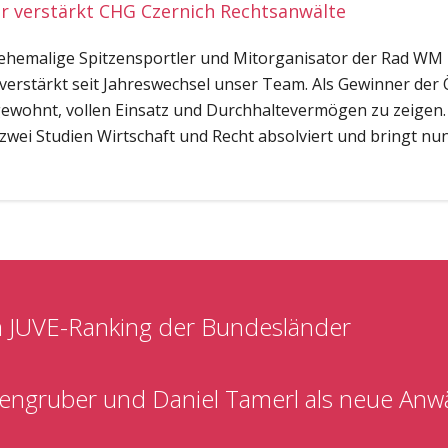
 verstärkt CHG Czernich Rechtsanwälte
 ehemalige Spitzensportler und Mitorganisator der Rad WM 
 verstärkt seit Jahreswechsel unser Team. Als Gewinner der 
gewohnt, vollen Einsatz und Durchhaltevermögen zu zeigen.
 zwei Studien Wirtschaft und Recht absolviert und bringt nu
 JUVE-Ranking der Bundesländer
engruber und Daniel Tamerl als neue Anw