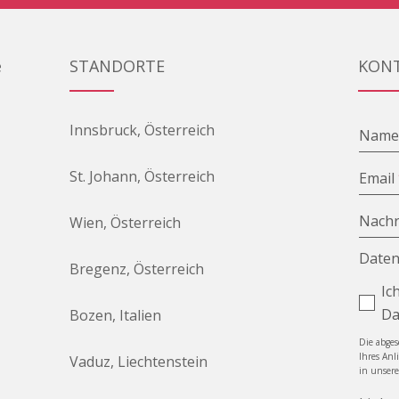
e
STANDORTE
KON
Innsbruck, Österreich
Nam
St. Johann, Österreich
Email
Nachr
Wien, Österreich
Daten
Bregenz, Österreich
Ic
Da
Bozen, Italien
Die abge
Ihres Anl
Vaduz, Liechtenstein
in unser