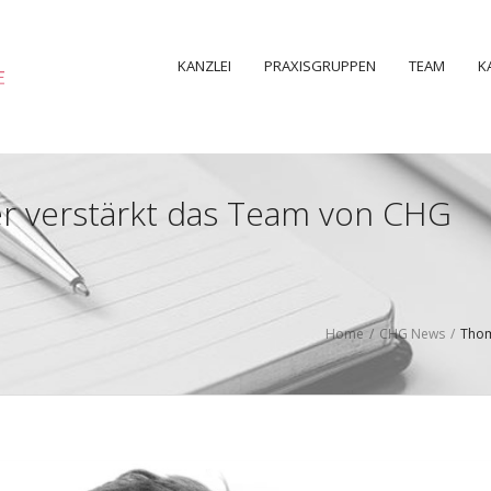
KANZLEI
PRAXISGRUPPEN
TEAM
K
 verstärkt das Team von CHG
Home
/
CHG News
/
Thom