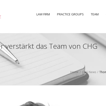
LAW FIRM
PRACTICE GROUPS
TEAM
 verstärkt das Team von CHG
Home
/
CHG News
/
Thom