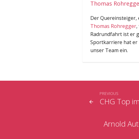
Thomas Rohregger
Der Quereinsteiger,
Thomas Rohregger
,
Radrundfahrt ist er 
Sportkarriere hat er
unser Team ein.
PREVIOUS
CHG Top im
Arnold Aut