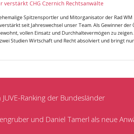
 verstärkt CHG Czernich Rechtsanwälte
 ehemalige Spitzensportler und Mitorganisator der Rad WM 
 verstärkt seit Jahreswechsel unser Team. Als Gewinner der 
gewohnt, vollen Einsatz und Durchhaltevermögen zu zeigen.
 zwei Studien Wirtschaft und Recht absolviert und bringt nu
 JUVE-Ranking der Bundesländer
engruber und Daniel Tamerl als neue Anw