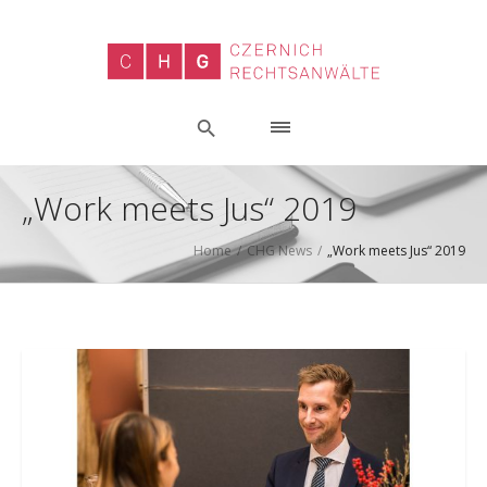
„Work meets Jus“ 2019
Home
/
CHG News
/
„Work meets Jus“ 2019