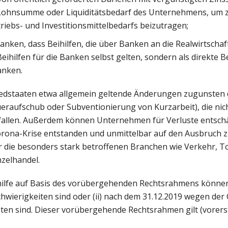
 Lohnsumme oder Liquiditätsbedarf des Unternehmens, um 
riebs- und Investitionsmittelbedarfs beizutragen;
anken, dass Beihilfen, die über Banken an die Realwirtscha
Beihilfen für die Banken selbst gelten, sondern als direkte 
anken.
iedstaaten etwa allgemein geltende Änderungen zugunste
eraufschub oder Subventionierung von Kurzarbeit), die nich
 fallen. Außerdem können Unternehmen für Verluste entschä
Corona-Krise entstanden und unmittelbar auf den Ausbruch 
für die besonders stark betroffenen Branchen wie Verkehr, T
zelhandel.
hilfe auf Basis des vorübergehenden Rechtsrahmens könn
n Schwierigkeiten sind oder (ii) nach dem 31.12.2019 wegen der
ten sind. Dieser vorübergehende Rechtsrahmen gilt (vorerst