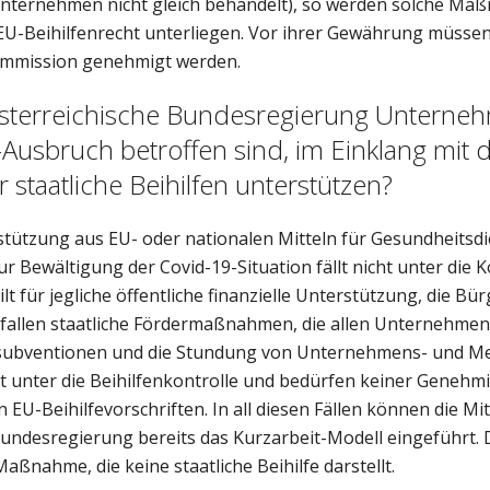
 Unternehmen nicht gleich behandelt), so werden solche M
 EU-Beihilfenrecht unterliegen. Vor ihrer Gewährung müs
ommission genehmigt werden.
österreichische Bundesregierung Unterneh
usbruch betroffen sind, im Einklang mit 
r staatliche Beihilfen unterstützen?
rstützung aus EU- oder nationalen Mitteln für Gesundheitsd
ur Bewältigung der Covid-19-Situation fällt nicht unter die K
ilt für jegliche öffentliche finanzielle Unterstützung, die B
 fallen staatliche Fördermaßnahmen, die allen Unternehme
nsubventionen und die Stundung von Unternehmens- und M
ht unter die Beihilfenkontrolle und bedürfen keiner Genehm
EU-Beihilfevorschriften. In all diesen Fällen können die Mi
Bundesregierung bereits das Kurzarbeit-Modell eingeführt. D
aßnahme, die keine staatliche Beihilfe darstellt.