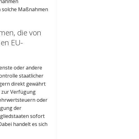
aßnahmen
sen solche Maßnahmen
men, die von
den EU-
ienste oder andere
ontrolle staatlicher
ürgern direkt gewährt
n zur Verfügung
ehrwertsteuern oder
igung der
tgliedstaaten sofort
abei handelt es sich