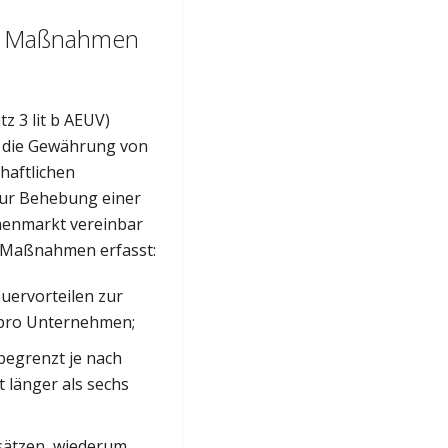
he Maßnahmen
z 3 lit b AEUV)
 die Gewährung von
chaftlichen
zur Behebung einer
nnenmarkt vereinbar
 Maßnahmen erfasst:
uervorteilen zur
o pro Unternehmen;
begrenzt je nach
 länger als sechs
ssätzen, wiederum