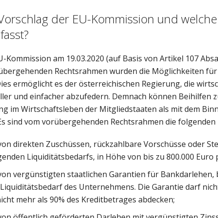
r Vorschlag der EU-Kommission und welc
fasst?
-Kommission am 19.03.2020 (auf Basis von Artikel 107 Absat
rübergehenden Rechtsrahmen wurden die Möglichkeiten für
Dies ermöglicht es der österreichischen Regierung, die wirts
ler und einfacher abzufedern. Demnach können Beihilfen 
ng im Wirtschaftsleben der Mitgliedstaaten als mit dem Bi
Es sind vom vorübergehenden Rechtsrahmen die folgenden
 von direkten Zuschüssen, rückzahlbare Vorschüsse oder Ste
enden Liquiditätsbedarfs, in Höhe von bis zu 800.000 Eur
 von vergünstigten staatlichen Garantien für Bankdarlehen, 
quiditätsbedarf des Unternehmens. Die Garantie darf nicht
nicht mehr als 90% des Kreditbetrages abdecken;
 von öffentlich geförderten Darlehen mit vergünstigten Zin