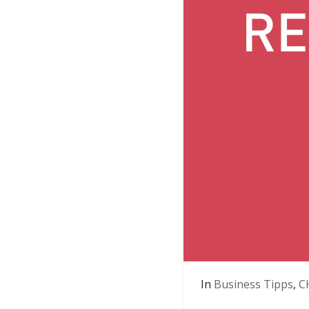
In
Business Tipps
,
C