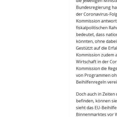
die jeweiligen Minis
Bundesregierung hat
der Coronavirus-Fol
Kommission antwortet
fiskalpolitischen R
bedeutet, dass natio
könnten, ohne dabei
Gestützt auf die Erf
Kommission zudem am
Wirtschaft in der Cor
Kommission die Rege
von Programmen ohne
Beihilfenregeln vere
Doch auch in Zeiten 
befinden, können sie
sieht das EU-Beihilf
Binnenmarktes vor 