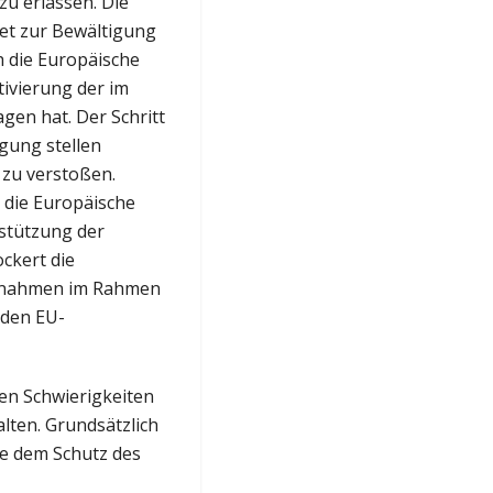
zu erlassen. Die
ket zur Bewältigung
h die Europäische
ivierung der im
gen hat. Der Schritt
gung stellen
 zu verstoßen.
t die Europäische
stützung der
ockert die
Maßnahmen im Rahmen
 den EU-
hen Schwierigkeiten
lten. Grundsätzlich
ie dem Schutz des