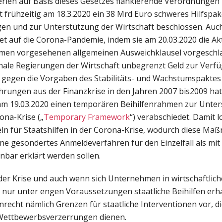
terien auf Basis dieses Gesetzes flankierende Verordnungen 
 frühzeitig am 18.3.2020 ein 38 Mrd Euro schweres Hilfspa
gen und zur Unterstützung der Wirtschaft beschlossen. Auc
 auf die Corona-Pandemie, indem sie am 20.03.2020 die Akt
ahmen vorgesehenen allgemeinen Ausweichklausel vorgeschla
nale Regierungen der Wirtschaft unbegrenzt Geld zur Verfü
 gegen die Vorgaben des Stabilitäts- und Wachstumspaktes
ahrungen aus der Finanzkrise in den Jahren 2007 bis2009 ha
 19.03.2020 einen temporären Beihilfenrahmen zur Unter
ona-Krise („
Temporary Framework
“) verabschiedet. Damit l
ln für Staatshilfen in der Corona-Krise, wodurch diese 
 gesondertes Anmeldeverfahren für den Einzelfall als mit
inbar erklärt werden sollen.
der Krise und auch wenn sich Unternehmen in wirtschaftlic
 nur unter engen Voraussetzungen staatliche Beihilfen erha
enrecht nämlich Grenzen für staatliche Interventionen vor, d
Wettbewerbsverzerrungen dienen.