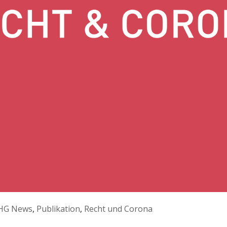
HG News
,
Publikation
,
Recht und Corona