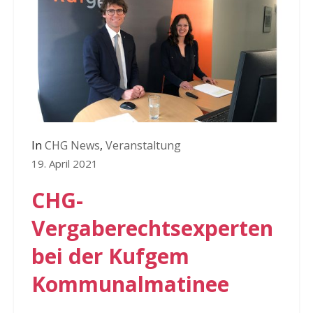
In
CHG News
,
Veranstaltung
19. April 2021
CHG-
Vergaberechtsexperten
bei der Kufgem
Kommunalmatinee