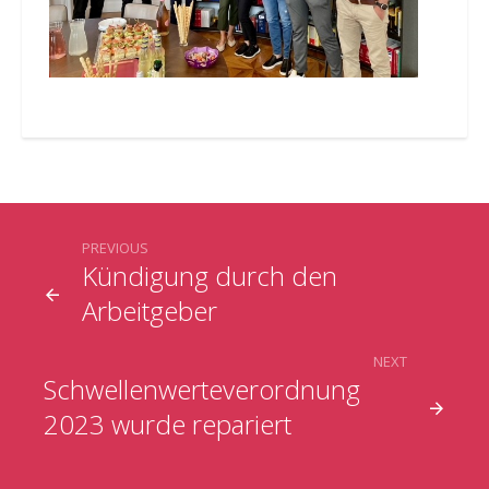
PREVIOUS
Kündigung durch den
Arbeitgeber
NEXT
Schwellenwerteverordnung
2023 wurde repariert