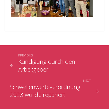
PREVIOUS
Kündigung durch den
Arbeitgeber
NEXT
Schwellenwerteverordnung
2023 wurde repariert