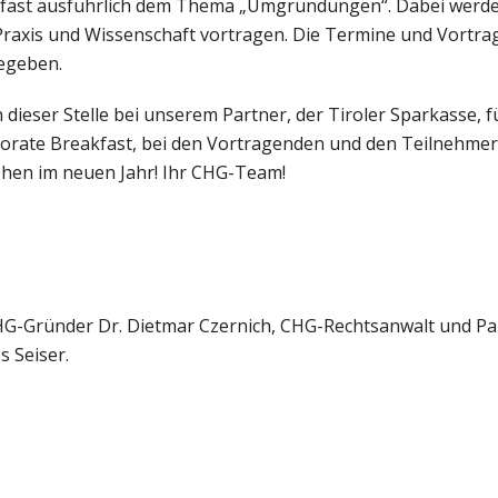
kfast ausführlich dem Thema „Umgründungen“. Dabei werd
Praxis und Wissenschaft vortragen. Die Termine und Vortr
egeben.
dieser Stelle bei unserem Partner, der Tiroler Sparkasse, 
orate Breakfast, bei den Vortragenden und den Teilnehmer:
ehen im neuen Jahr! Ihr CHG-Team!
: CHG-Gründer Dr. Dietmar Czernich, CHG-Rechtsanwalt und P
 Seiser.