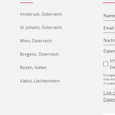
Innsbruck, Österreich
Nam
St. Johann, Österreich
Email
Nachr
Wien, Österreich
Daten
Bregenz, Österreich
Ic
Da
Bozen, Italien
Die abge
Ihres Anl
Vaduz, Liechtenstein
in unser
Link 
Daten