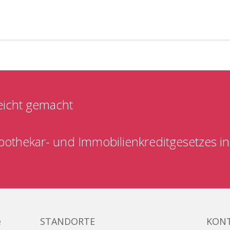
eicht gemacht
pothekar- und Immobilienkreditgesetzes in
e
STANDORTE
KON