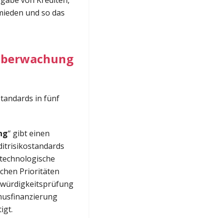
rgabe von Krediten,
mieden und so das
 Überwachung
tandards in fünf
ng
“ gibt einen
ditrisikostandards
 technologische
chen Prioritäten
itwürdigkeitsprüfung
musfinanzierung
igt.