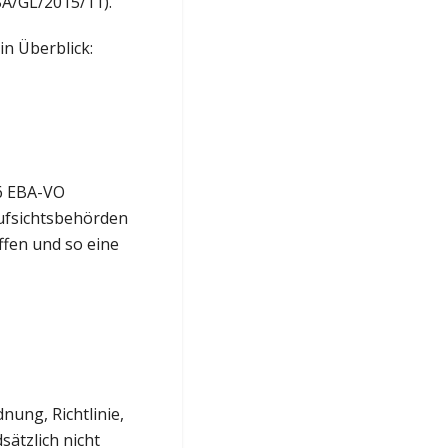
BA/GL/2015/11).
n Überblick:
16 EBA-VO
ufsichtsbehörden
affen und so eine
nung, Richtlinie,
ätzlich nicht