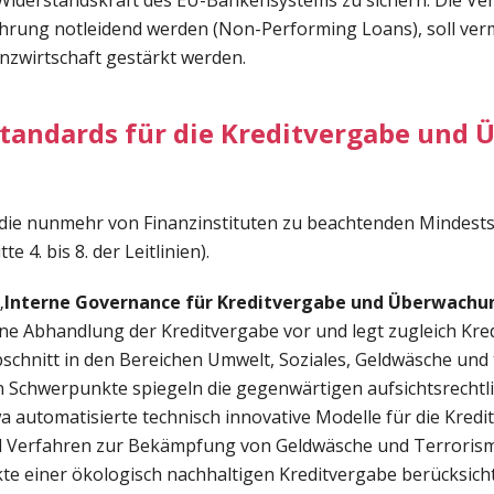
 Widerstandskraft des EU-Bankensystems zu sichern. Die Ve
hrung notleidend werden (Non-Performing Loans), soll ver
anzwirtschaft gestärkt werden.
tandards für die Kreditvergabe und
n die nunmehr von Finanzinstituten zu beachtenden Mindests
e 4. bis 8. der Leitlinien).
„
Interne Governance für Kreditvergabe und Überwachu
ne Abhandlung der Kreditvergabe vor und legt zugleich Kre
Abschnitt in den Bereichen Umwelt, Soziales, Geldwäsche und
 Schwerpunkte spiegeln die gegenwärtigen aufsichtsrechtli
a automatisierte technisch innovative Modelle für die Kred
d Verfahren zur Bekämpfung von Geldwäsche und Terroris
te einer ökologisch nachhaltigen Kreditvergabe berücksicht