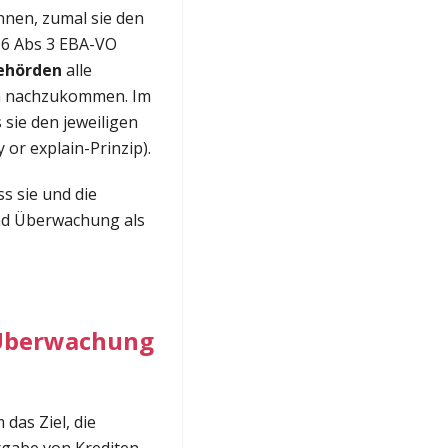
nnen, zumal sie den
 16 Abs 3 EBA-VO
ehörden
alle
en nachzukommen. Im
sie den jeweiligen
or explain-Prinzip).
s sie und die
und Überwachung als
d Überwachung
das Ziel, die