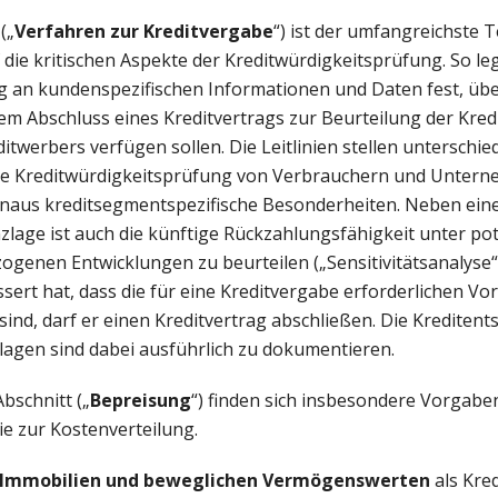
(„
Verfahren zur Kreditvergabe
“) ist der umfangreichste Te
 die kritischen Aspekte der Kreditwürdigkeitsprüfung. So leg
 an kundenspezifischen Informationen und Daten fest, über
dem Abschluss eines Kreditvertrags zur Beurteilung der Kred
ditwerbers verfügen sollen. Die Leitlinien stellen unterschie
ie Kreditwürdigkeitsprüfung von Verbrauchern und Unter
inaus kreditsegmentspezifische Besonderheiten. Neben ein
lage ist auch die künftige Rückzahlungsfähigkeit unter pot
ogenen Entwicklungen zu beurteilen („Sensitivitätsanalyse“
sert hat, dass die für eine Kreditvergabe erforderlichen 
sind, darf er einen Kreditvertrag abschließen. Die Kreditent
agen sind dabei ausführlich zu dokumentieren.
bschnitt („
Bepreisung
“) finden sich insbesondere Vorgabe
ie zur Kostenverteilung.
 Immobilien und beweglichen Vermögenswerten
als Kred