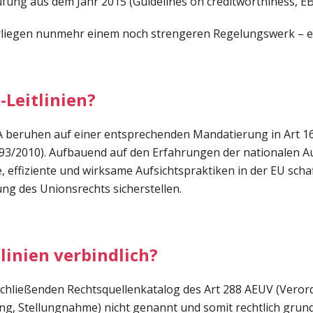
fung aus dem Jahr 2015 (Guidelines on creditworthiness, E
erliegen nunmehr einem noch strengeren Regelungswerk – ei
-Leitlinien?
EBA beruhen auf einer entsprechenden Mandatierung in Art 
93/2010). Aufbauend auf den Erfahrungen der nationalen A
he, effiziente und wirksame Aufsichtspraktiken in der EU sch
ng des Unionsrechts sicherstellen.
linien verbindlich?
bschließenden Rechtsquellenkatalog des Art 288 AEUV (Verord
g, Stellungnahme) nicht genannt und somit rechtlich grunds