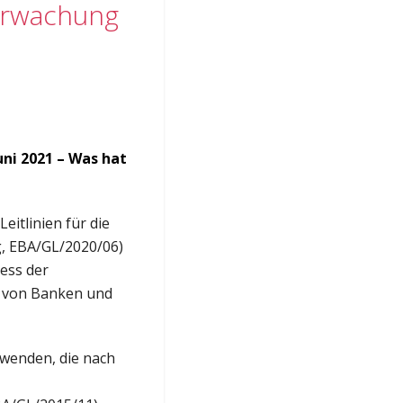
berwachung
Juni 2021 – Was hat
eitlinien für die
g, EBA/GL/2020/06)
zess der
t von Banken und
uwenden, die nach