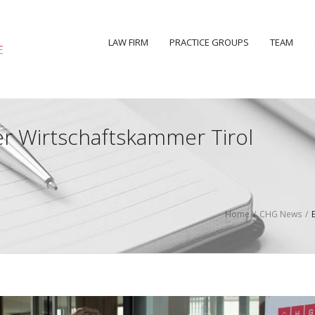
LAW FIRM
PRACTICE GROUPS
TEAM
r Wirtschaftskammer Tirol
Home
/
CHG News
/