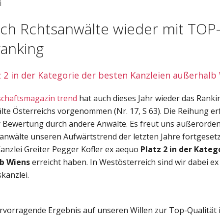
i
ch Rchtsanwälte wieder mit TOP-
ranking
z 2 in der Kategorie der besten Kanzleien außerhalb
schaftsmagazin trend
hat auch dieses Jahr wieder das Ranki
lte Österreichs vorgenommen (Nr. 17, S 63). Die Reihung er
r Bewertung durch andere Anwälte. Es freut uns außerordentl
anwälte unseren Aufwärtstrend der letzten Jahre fortgeset
anzlei Greiter Pegger Kofler ex aequo
Platz 2 in der Kateg
b Wiens
erreicht haben. In Westösterreich sind wir dabei ex
kanzlei.
rvorragende Ergebnis auf unseren Willen zur Top-Qualität 