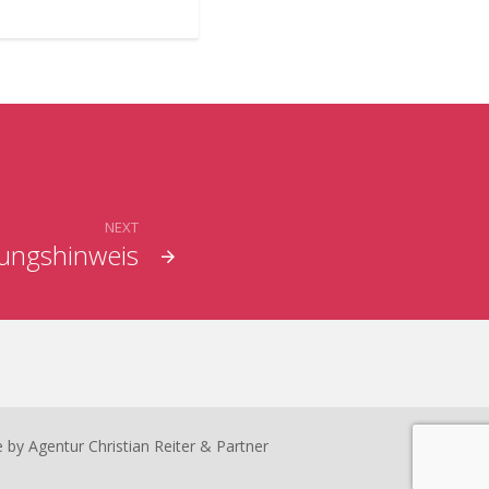
NEXT
tungshinweis
e by
Agentur Christian Reiter & Partner