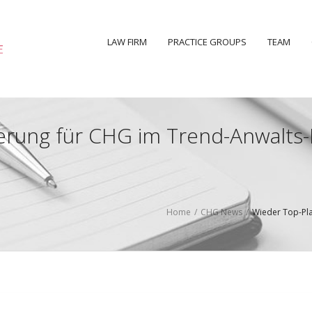
LAW FIRM
PRACTICE GROUPS
TEAM
ierung für CHG im Trend-Anwalts
Home
/
CHG News
/
Wieder Top-Pla