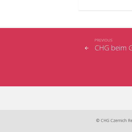
PREVIOUS
CHG beim G
© CHG Czernich R