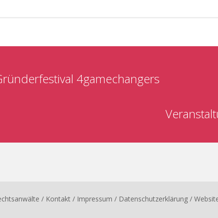
ründerfestival 4gamechangers
Veranstal
echtsanwälte
/ Kontakt
/
Impressum
/
Datenschutzerklärung
/ Websit