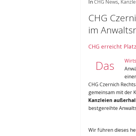
In
CHG News
,
Kanzle
CHG Czerni
im Anwalts
CHG erreicht Plat
Wirt
Das
Anwä
eine
CHG Czernich Rechts
gemeinsam mit der K
Kanzleien außerhal
bestgereihte Anwalts
Wir führen dieses he