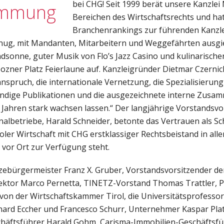
bei CHG! Seit 1999 berät unsere Kanzlei
immung
Bereichen des Wirtschaftsrechts und hat
Branchenrankings zur führenden Kanzle
enug, mit Mandanten, Mitarbeitern und Weggefährten ausgie
dsonne, guter Musik von Flo’s Jazz Casino und kulinarisch
zner Platz Feierlaune auf. Kanzleigründer Dietmar Czernich
nspruch, die internationale Vernetzung, die Spezialisierung
tändige Publikationen und die ausgezeichnete interne Zusa
0 Jahren stark wachsen lassen.“ Der langjährige Vorstandsvo
betriebe, Harald Schneider, betonte das Vertrauen als Sch
roler Wirtschaft mit CHG erstklassiger Rechtsbeistand in alle
vor Ort zur Verfügung steht.
izebürgermeister Franz X. Gruber, Vorstandsvorsitzender d
rektor Marco Pernetta, TINETZ-Vorstand Thomas Trattler, P
von der Wirtschaftskammer Tirol, die Universitätsprofesso
ard Eccher und Francesco Schurr, Unternehmer Kaspar Plat
schäftsführer Harald Gohm, Carisma-Immobilien-Geschäftsf