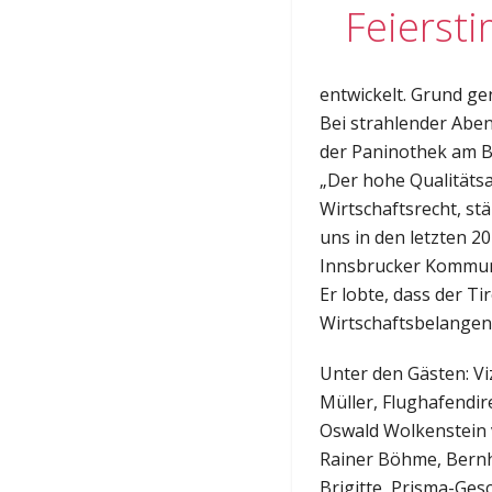
Feierst
entwickelt. Grund g
Bei strahlender Aben
der Paninothek am Bo
„Der hohe Qualitätsa
Wirtschaftsrecht, s
uns in den letzten 2
Innsbrucker Kommunal
Er lobte, dass der Ti
Wirtschaftsbelangen 
Unter den Gästen: V
Müller, Flughafendi
Oswald Wolkenstein 
Rainer Böhme, Bernh
Brigitte, Prisma-Ge