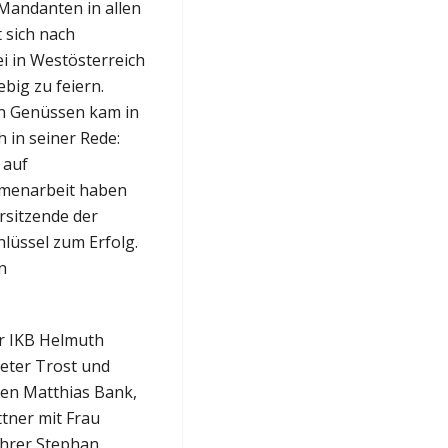
 Mandanten in allen
 sich nach
i in Westösterreich
big zu feiern.
en Genüssen kam in
 in seiner Rede:
 auf
mmenarbeit haben
rsitzende der
lüssel zum Erfolg.
n
er IKB Helmuth
eter Trost und
ren Matthias Bank,
tner mit Frau
ührer Stephan