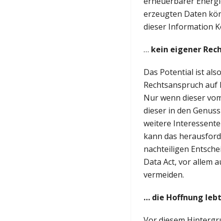
erneuerbarer Energi
erzeugten Daten kön
dieser Information 
…
kein eigener Rec
Das Potential ist al
Rechtsanspruch auf E
Nur wenn dieser vom
dieser in den Genuss
weitere Interessente
kann das herausford
nachteiligen Entsche
Data Act, vor allem 
vermeiden.
… die Hoffnung leb
Vor diesem Hintergru