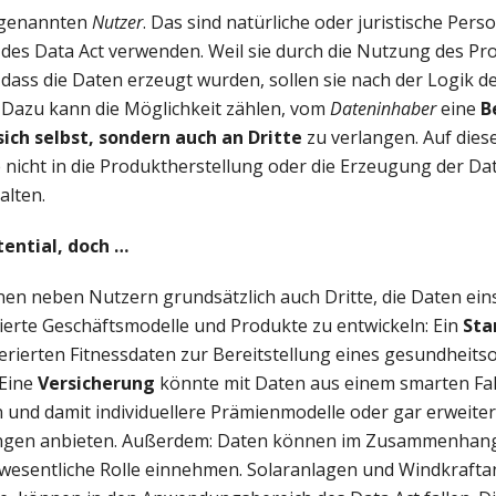
sogenannten
Nutzer
. Das sind natürliche oder juristische Pers
es Data Act verwenden. Weil sie durch die Nutzung des Pr
, dass die Daten erzeugt wurden, sollen sie nach der Logik d
 Dazu kann die Möglichkeit zählen, vom
Dateninhaber
eine
B
sich selbst, sondern auch an Dritte
zu verlangen. Auf die
 nicht in die Produktherstellung oder die Erzeugung der D
alten.
ential, doch …
en neben Nutzern grundsätzlich auch Dritte, die Daten ein
ierte Geschäftsmodelle und Produkte zu entwickeln: Ein
Sta
rierten Fitnessdaten zur Bereitstellung eines gesundheits
 Eine
Versicherung
könnte mit Daten aus einem smarten Fa
n und damit individuellere Prämienmodelle oder gar erweiter
ungen anbieten. Außerdem: Daten können im Zusammenhang
wesentliche Rolle einnehmen. Solaranlagen und Windkraftan