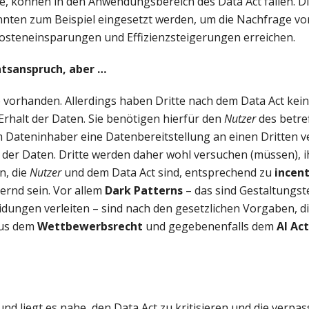
e, können in den Anwendungsbereich des Data Act fallen. D
nten zum Beispiel eingesetzt werden, um die Nachfrage v
Kosteneinsparungen und Effizienzsteigerungen erreichen.
htsanspruch, aber …
so vorhanden. Allerdings haben Dritte nach dem Data Act kei
rhalt der Daten. Sie benötigen hierfür den
Nutzer
des betre
 Dateninhaber eine Datenbereitstellung an einen Dritten 
 der Daten. Dritte werden daher wohl versuchen (müssen), 
n, die
Nutzer
und dem Data Act sind, entsprechend zu
incent
ernd sein. Vor allem
Dark Patterns
– das sind Gestaltungst
idungen verleiten – sind nach den gesetzlichen Vorgaben, d
aus dem
Wettbewerbsrecht
und gegebenenfalls dem
AI Act
t
nd liegt es nahe, den Data Act zu kritisieren und die verpa