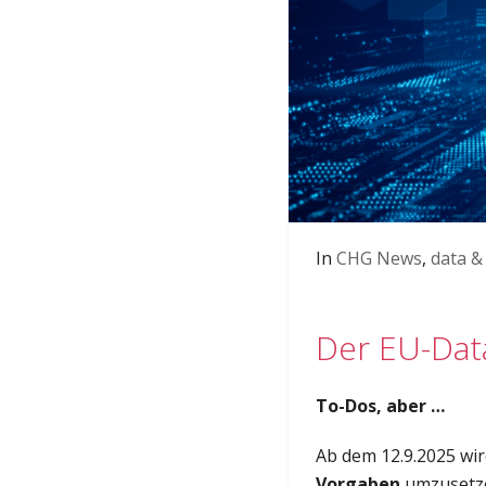
In
CHG News
,
data &
Der EU-Dat
To-Dos, aber …
Ab dem 12.9.2025 wi
Vorgaben
umzusetzen