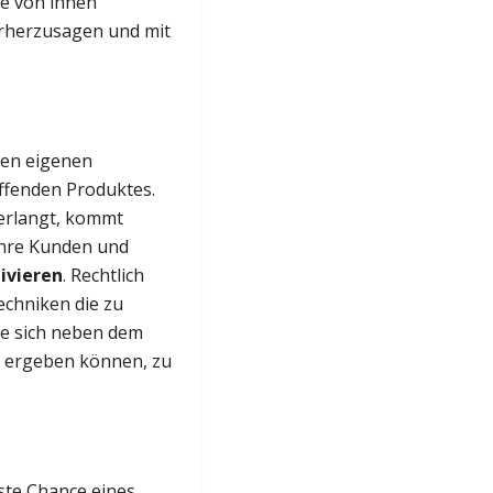
ie von ihnen
orherzusagen und mit
nen eigenen
ffenden Produktes.
verlangt, kommt
ihre Kunden und
ivieren
. Rechtlich
echniken die zu
ie sich neben dem
ergeben können, zu
sste Chance eines