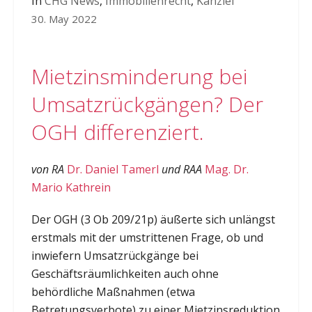
In
CHG News
,
Immobilienrecht
,
Kanzlei
30. May 2022
Mietzinsminderung bei
Umsatzrückgängen? Der
OGH differenziert.
von RA
Dr. Daniel Tamerl
und RAA
Mag. Dr.
Mario Kathrein
Der OGH (3 Ob 209/21p) äußerte sich unlängst
erstmals mit der umstrittenen Frage, ob und
inwiefern Umsatzrückgänge bei
Geschäftsräumlichkeiten auch ohne
behördliche Maßnahmen (etwa
Betretungsverbote) zu einer Mietzinsreduktion