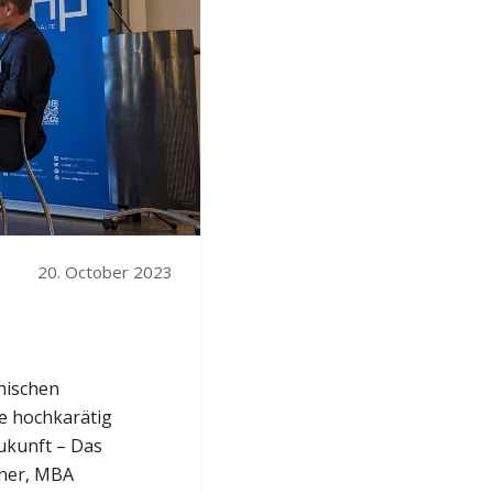
20. October 2023
hischen
ie hochkarätig
ukunft – Das
tner, MBA