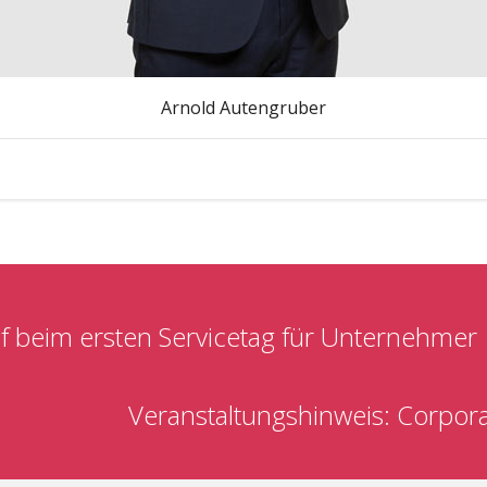
Arnold Autengruber
f beim ersten Servicetag für Unternehmer
Veranstaltungshinweis: Corpora