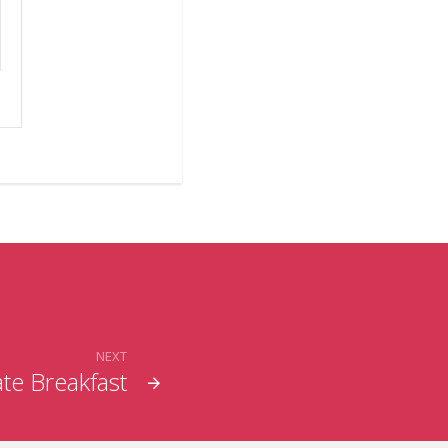
NEXT
te Breakfast