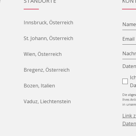
e
STANDORTE
KON
Innsbruck, Österreich
Nam
St. Johann, Österreich
Email
Nachr
Wien, Österreich
Daten
Bregenz, Österreich
Ic
Da
Bozen, Italien
Die abge
Ihres Anl
Vaduz, Liechtenstein
in unser
Link 
Daten