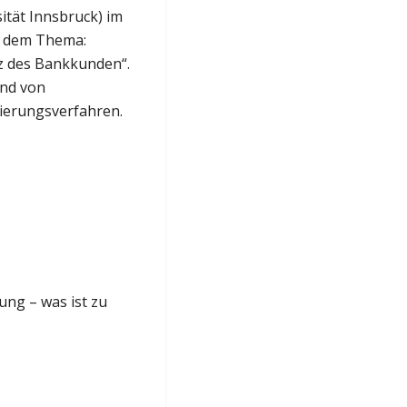
ität Innsbruck) im
l dem Thema:
nz des Bankkunden“.
and von
ierungsverfahren.
ng – was ist zu