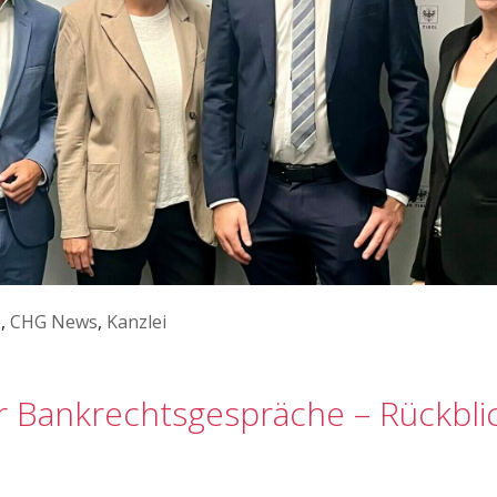
e
,
CHG News
,
Kanzlei
r Bankrechtsgespräche – Rückbli