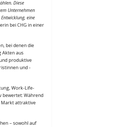
zählen. Diese
serem Unternehmen
 Entwicklung, eine
nerin bei CHG in einer
, bei denen die
g Akten aus
 und produktive
istinnen und -
tung, Work-Life-
iv bewertet: Während
 Markt attraktive
ehen – sowohl auf