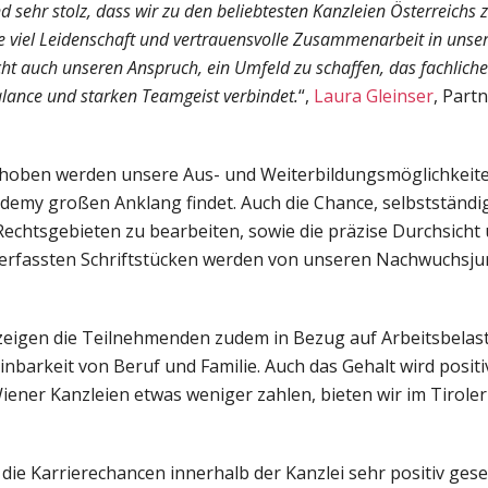
nd sehr stolz, dass wir zu den beliebtesten Kanzleien Österreichs 
ie viel Leidenschaft und vertrauensvolle Zusammenarbeit in un
icht auch unseren Anspruch, ein Umfeld zu schaffen, das fachliche
ance und starken Teamgeist verbindet.
“,
Laura Gleinser
, Part
oben werden unsere Aus- und Weiterbildungsmöglichkeiten
emy großen Anklang findet. Auch die Chance, selbstständi
Rechtsgebieten zu bearbeiten, sowie die präzise Durchsicht
rfassten Schriftstücken werden von unseren Nachwuchsjur
zeigen die Teilnehmenden zudem in Bezug auf Arbeitsbelas
inbarkeit von Beruf und Familie. Auch das Gehalt wird posit
Wiener Kanzleien etwas weniger zahlen, bieten wir im Tiroler
 die Karrierechancen innerhalb der Kanzlei sehr positiv ges