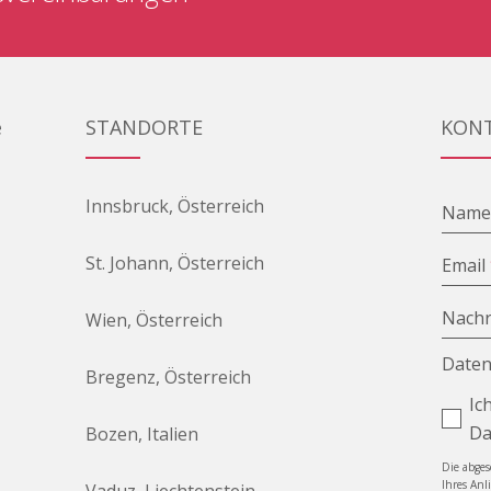
e
STANDORTE
KON
Innsbruck, Österreich
Nam
St. Johann, Österreich
Email
Nachr
Wien, Österreich
Daten
Bregenz, Österreich
Ic
Da
Bozen, Italien
Die abge
Ihres Anl
Vaduz, Liechtenstein