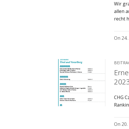
Wir gr
allen 
recht h
On
24.
BEITRA
Erne
202
CHG Cz
Rankin
On
20.