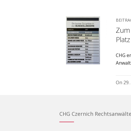
BEITRA
Zum 
Plat
CHG er
Anwalt
On
29.
CHG Czernich Rechtsanwält