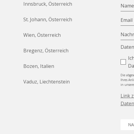
Innsbruck, Österreich
Nam
St. Johann, Österreich
Email
Nachr
Wien, Österreich
Daten
Bregenz, Österreich
Ic
Da
Bozen, Italien
Die abge
Ihres Anl
Vaduz, Liechtenstein
in unser
Link 
Daten
NA