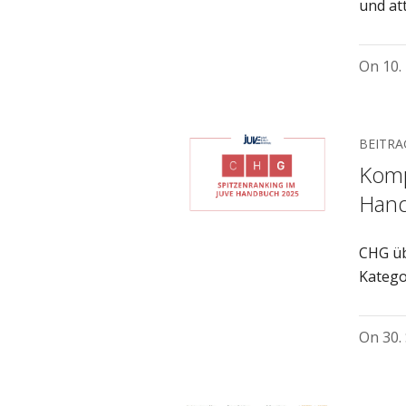
und at
On
10.
BEITRA
Komp
Han
CHG üb
Katego
On
30.