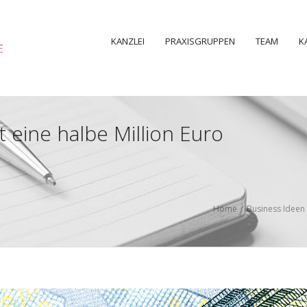
KANZLEI
PRAXISGRUPPEN
TEAM
K
 eine halbe Million Euro
Home
/
Business Ideen