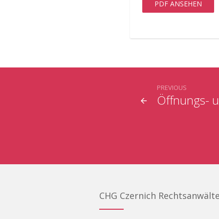
PDF ANSEHEN
PREVIOUS
Öffnungs- u
CHG Czernich Rechtsanwält