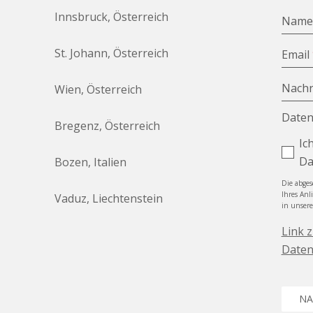
Innsbruck, Österreich
Nam
St. Johann, Österreich
Email
Nachr
Wien, Österreich
Daten
Bregenz, Österreich
Ic
Da
Bozen, Italien
Die abge
Ihres Anl
Vaduz, Liechtenstein
in unser
Link 
Daten
NA