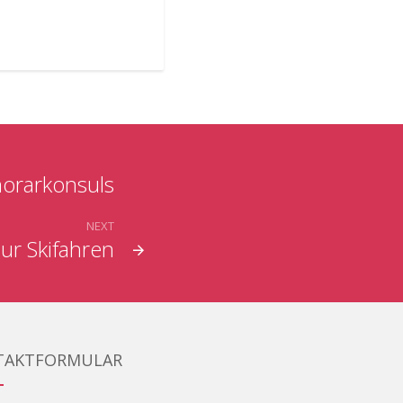
norarkonsuls
NEXT
ur Skifahren
TAKTFORMULAR