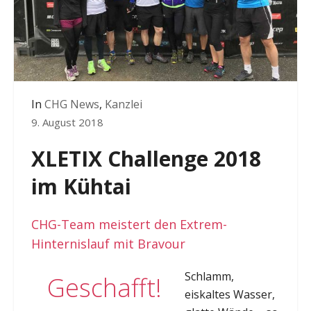
In
CHG News
,
Kanzlei
9. August 2018
XLETIX Challenge 2018
im Kühtai
CHG-Team meistert den Extrem-
Hinternislauf mit Bravour
Schlamm,
Geschafft!
eiskaltes Wasser,