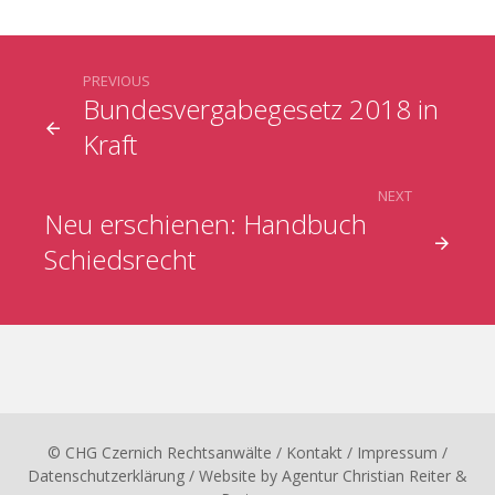
PREVIOUS
Bundesvergabegesetz 2018 in
Kraft
NEXT
Neu erschienen: Handbuch
Schiedsrecht
© CHG Czernich Rechtsanwälte
/ Kontakt
/
Impressum
/
Datenschutzerklärung
/ Website by
Agentur Christian Reiter &