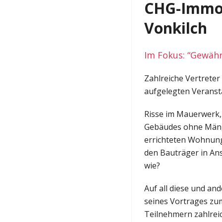
CHG-Immob
Vonkilch
Im Fokus: “Gewäh
Zahlreiche Vertreter
aufgelegten Veranst
Risse im Mauerwerk, 
Gebäudes ohne Mänge
errichteten Wohnung
den Bauträger in An
wie?
Auf all diese und an
seines Vortrages zu
Teilnehmern zahlreic