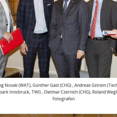
g Novak (WAT), Günther Gast (CHG) , Andreas Gstrein (Tec
park Innsbruck, TWI) , Dietmar Czernich (CHG), Roland Wegl
Fotografen