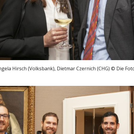
ngela Hirsch (Volksbank), Dietmar Czernich (CHG) © Die Fot