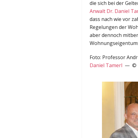
die sich bei der Ge
Anwalt Dr. Daniel T
dass nach wie vor za
Regelungen der Wohnr
aber dennoch mitberü
Wohnungseigentums
Foto: Professor And
Daniel Tamerl
— © D