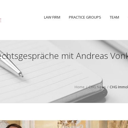
LAW FIRM
PRACTICE GROUPS
TEAM
chtsgespräche mit Andreas Vonk
Home
/
CHG News
/
CHG Immobi