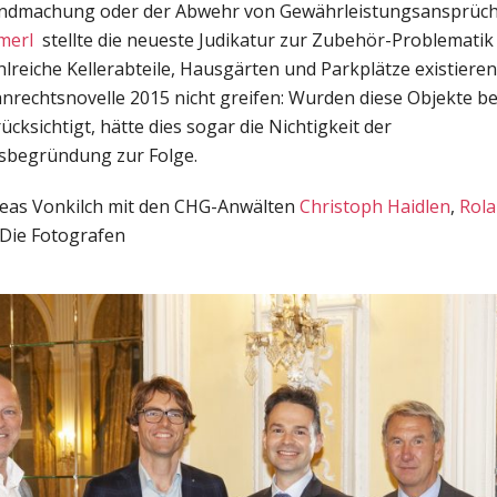
ltendmachung oder der Abwehr von Gewährleistungsansprüch
amerl
stellte die neueste Judikatur zur Zubehör-Problematik 
hlreiche Kellerabteile, Hausgärten und Parkplätze existieren
echtsnovelle 2015 nicht greifen: Wurden diese Objekte bei
cksichtigt, hätte dies sogar die Nichtigkeit der
begründung zur Folge.
reas Vonkilch mit den CHG-Anwälten
Christoph Haidlen
,
Rola
ie Fotografen