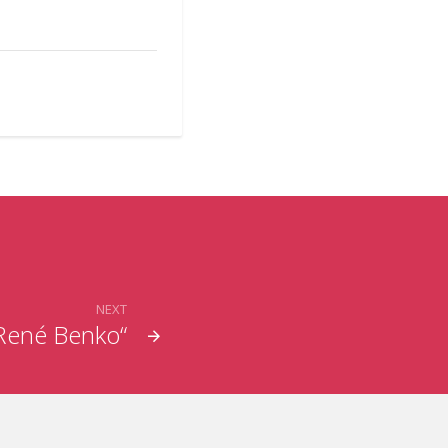
NEXT
„René Benko“