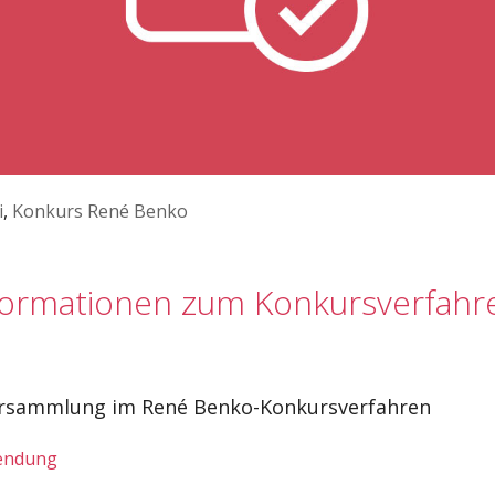
i
,
Konkurs René Benko
nformationen zum Konkursverfahr
ersammlung im René Benko-Konkursverfahren
sendung