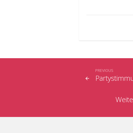
PREVIOUS
Partystimmu
Weite