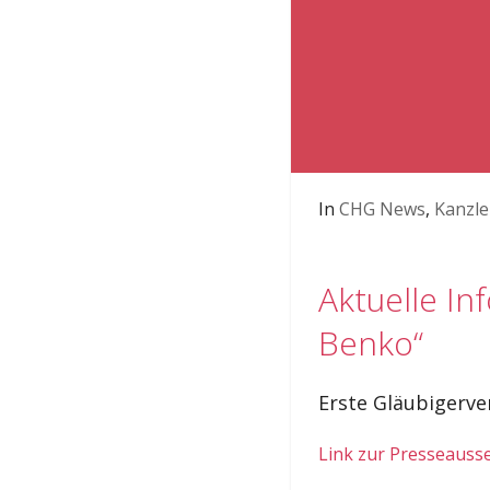
In
CHG News
,
Kanzle
Aktuelle I
Benko“
Erste Gläubigerv
Link zur Presseaus