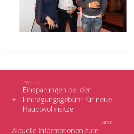
PREVIOUS
Einsparungen bei der
Eintragungsgebühr für neue
Hauptwohnsitze
NEXT
Aktuelle Informationen zum