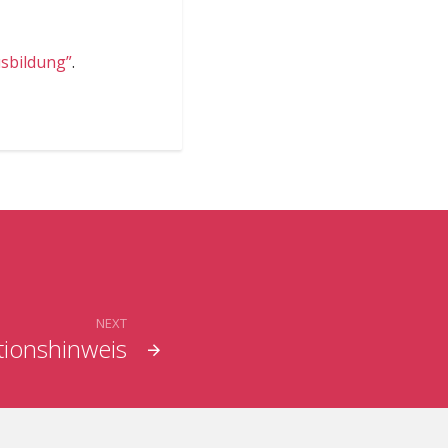
usbildung”
.
NEXT
tionshinweis