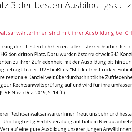
tz 3 der besten Ausbildungskanzl
ltsanwärterInnen sind mit ihrer Ausbildung bei CH
nking der “besten Lehrherren” aller österreichsichen Rech
CHG den dritten Platz. Dazu wurden österreichweit 342 Konz
enten zu ihrer Zufriedenheit mit der Ausbildung bis hin zur
 befragt. In der JUVE heißt es: “Mit der Innsbrucker Einhei
ere regionale Kanzlei weit überdurchschnittliche Zufriedenhe
ng zur Rechtsanwaltsprüfung auf und wird für ihre umfasse
UVE Nov. /Dez. 2019, S. 14 ff.)
erer RechtsanwaltsanwärterInnen freut uns sehr und bestät
in. Um langfristig Rechtsberatung auf hohem Niveau anbiet
Wert auf eine gute Ausbildung unserer jungen AnwältInne