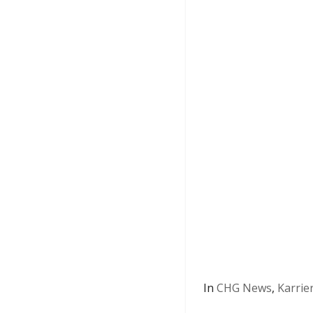
In
CHG News
,
Karrie