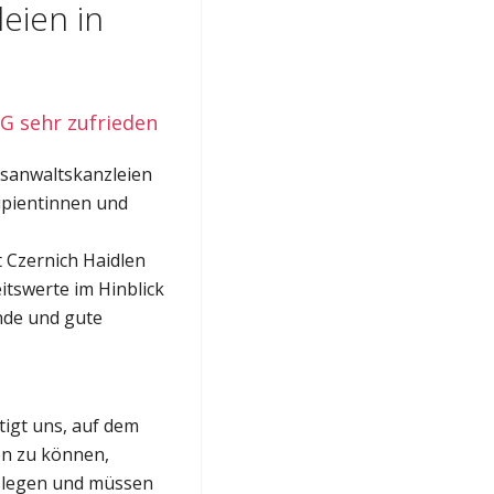
eien in
G sehr zufrieden
tsanwaltskanzleien
ipientinnen und
t Czernich Haidlen
itswerte im Hinblick
nde und gute
igt uns, auf dem
en zu können,
n legen und müssen