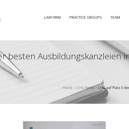
LAW FIRM
PRACTICE GROUPS
TEAM
er besten Ausbildungskanzleien i
Home
/
CHG News
/
CHG auf Platz 3 de