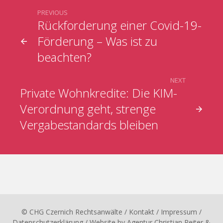
PREVIOUS
Rückforderung einer Covid-19-
Förderung – Was ist zu
beachten?
NEXT
Private Wohnkredite: Die KIM-
Verordnung geht, strenge
Vergabestandards bleiben
© CHG Czernich Rechtsanwälte
/ Kontakt
/
Impressum
/
Datenschutzerklärung
/ Website by
Agentur Christian Reiter &