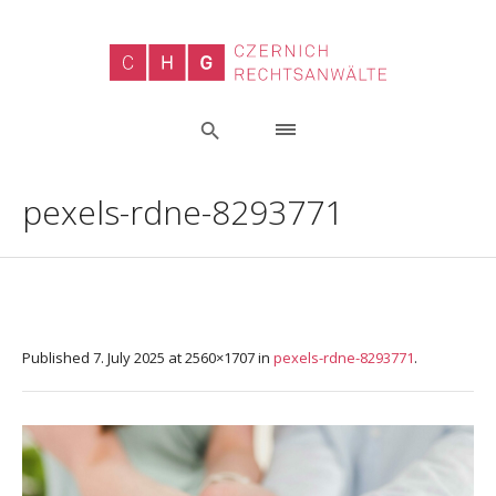
pexels-rdne-8293771
Published
7. July 2025
at 2560×1707 in
pexels-rdne-8293771
.