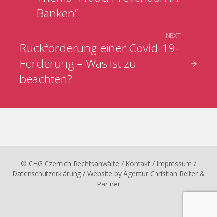
Banken”
NEXT
Rückforderung einer Covid-19-
Förderung – Was ist zu
beachten?
© CHG Czernich Rechtsanwälte
/ Kontakt
/
Impressum
/
Datenschutzerklärung
/ Website by
Agentur Christian Reiter &
Partner