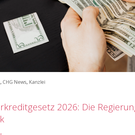
e
,
CHG News
,
Kanzlei
rkreditgesetz 2026: Die Regierun
k