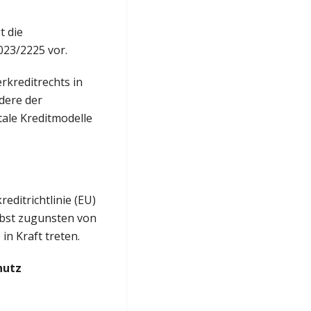
t die
023/2225 vor.
kreditrechts in
dere der
tale Kreditmodelle
ditrichtlinie (EU)
lbst zugunsten von
in Kraft treten.
hutz