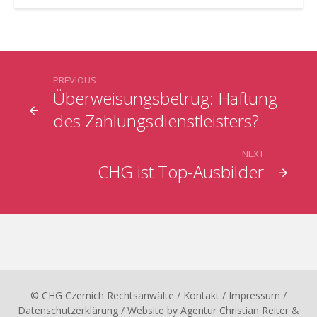
PREVIOUS
Überweisungsbetrug: Haftung
des Zahlungsdienstleisters?
NEXT
CHG ist Top-Ausbilder
© CHG Czernich Rechtsanwälte
/ Kontakt
/
Impressum
/
Datenschutzerklärung
/ Website by
Agentur Christian Reiter &