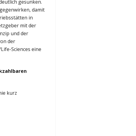
deutlich gesunken.
tgegenwirken, damit
iebsstätten in
etzgeber mit der
nzip und der
von der
Life-Sciences eine
ckzahlbaren
mie kurz