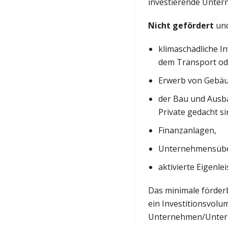
investierende Unter
Nicht gefördert
und
klimaschädliche In
dem Transport ode
Erwerb von Gebäu
der Bau und Ausb
Private gedacht si
Finanzanlagen,
Unternehmensübe
aktivierte Eigenle
Das minimale förderb
ein Investitionsvolu
Unternehmen/Unter