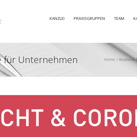
KANZLEI
PRAXISGRUPPEN
TEAM
K
ie für Unternehmen
Home
/
Business 