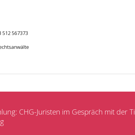
3 512 567373
echtsanwälte
ung: CHG-Juristen im Gespräch mit der Ti
ng