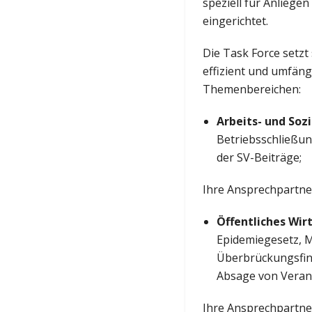
speziell für Anlieg
eingerichtet.
Die Task Force setzt
effizient und umfäng
Themenbereichen:
Arbeits- und Soz
Betriebsschließu
der SV-Beiträge;
Ihre Ansprechpartne
Öffentliches Wir
Epidemiegesetz, 
Überbrückungsfin
Absage von Veran
Ihre Ansprechpartne