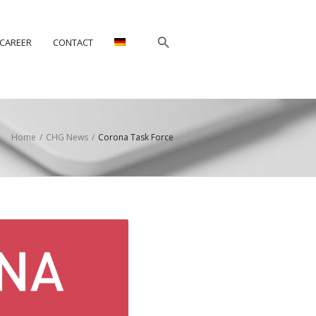
CAREER
CONTACT
Home
/
CHG News
/
Corona Task Force