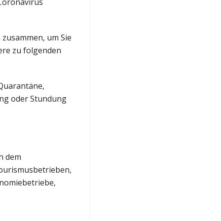
Coronavirus
en zusammen, um Sie
ere zu folgenden
 Quarantäne,
ung oder Stundung
ch dem
ourismusbetrieben,
nomiebetriebe,