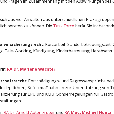
en und Fragen im Zusammenhang mit den Auswirkungen des 
 sich aus vier Anwälten aus unterschiedlichen Praxisgrupp
lich beraten zu können. Die
Task Force
berät Sie insbesond
ialversicherungsrecht
: Kurzarbeit, Sonderbetreuungszeit,
ng, Tele-Working, Kündigung, Kinderbetreuung; Herabsetz
rin:
RA Dr. Marlene Wachter
tschaftsrecht
: Entschädigungs- und Regressansprüche na
Meldepflichten, Sofortmaßnahmen zur Unterstützung von T
anzierung für EPU und KMU, Sonderregelungen für Gastro
staltungen;
r:
RA Dr. Arnold Autengruber
und
RA Mag. Michael Huetz