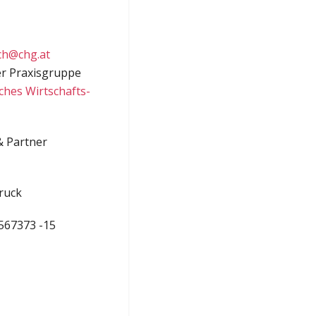
ch@chg.at
er Praxisgruppe
iches Wirtschafts-
& Partner
bruck
-567373 -15