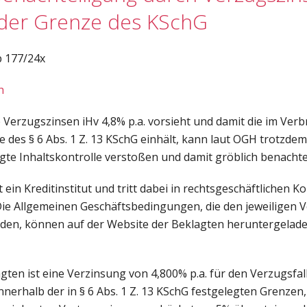
 der Grenze des KSchG
b 177/24x
h
e Verzugszinsen iHv 4,8% p.a. vorsieht und damit die im Ver
 des § 6 Abs. 1 Z. 13 KSchG einhält, kann laut OGH trotzdem
gte Inhaltskontrolle verstoßen und damit gröblich benachtei
 ein Kreditinstitut und tritt dabei in rechtsgeschäftlichen K
Die Allgemeinen Geschäftsbedingungen, die den jeweiligen 
den, können auf der Website der Beklagten heruntergelad
gten ist eine Verzinsung von 4,800% p.a. für den Verzugsfa
innerhalb der in § 6 Abs. 1 Z. 13 KSchG festgelegten Grenze