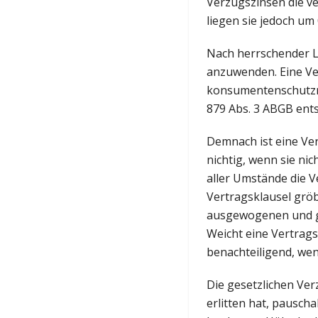
Verzugszinsen die v
liegen sie jedoch um
Nach herrschender Li
anzuwenden. Eine Vert
konsumentenschutzre
879 Abs. 3 ABGB ent
Demnach ist eine Ve
nichtig, wenn sie ni
aller Umstände die V
Vertragsklausel gröbl
ausgewogenen und ge
Weicht eine Vertrags
benachteiligend, wen
Die gesetzlichen Ver
erlitten hat, pausch