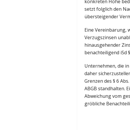
konkreten Höhe beda
setzt folglich den N
übersteigender Verm
Eine Vereinbarung, 
Verzugszinsen unabh
hinausgehender Zinss
benachteiligend iSd 
Unternehmen, die in
daher sicherzustelle
Grenzen des § 6 Abs.
ABGB standhalten. Ei
Abweichung vom geset
gröbliche Benachtei