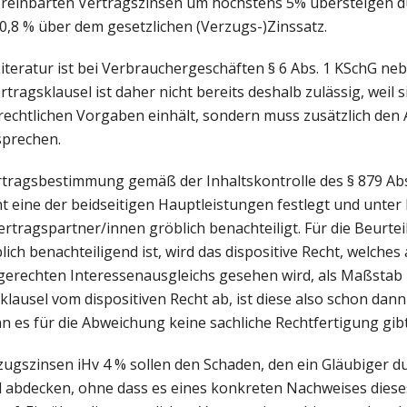
ereinbarten Vertragszinsen um höchstens 5% übersteigen dü
 0,8 % über dem gesetzlichen (Verzugs-)Zinssatz.
teratur ist bei Verbrauchergeschäften § 6 Abs. 1 KSchG ne
ragsklausel ist daher nicht bereits deshalb zulässig, weil s
chtlichen Vorgaben einhält, sondern muss zusätzlich den
sprechen.
rtragsbestimmung gemäß der Inhaltskontrolle des § 879 Ab
cht eine der beidseitigen Hauptleistungen festlegt und unte
ertragspartner/innen gröblich benachteiligt. Für die Beurtei
ich benachteiligend ist, wird das dispositive Recht, welches a
rechten Interessenausgleichs gesehen wird, als Maßstab
klausel vom dispositiven Recht ab, ist diese also schon dann
n es für die Abweichung keine sachliche Rechtfertigung gibt
zugszinsen iHv 4 % sollen den Schaden, den ein Gläubiger 
al abdecken, ohne dass es eines konkreten Nachweises diese