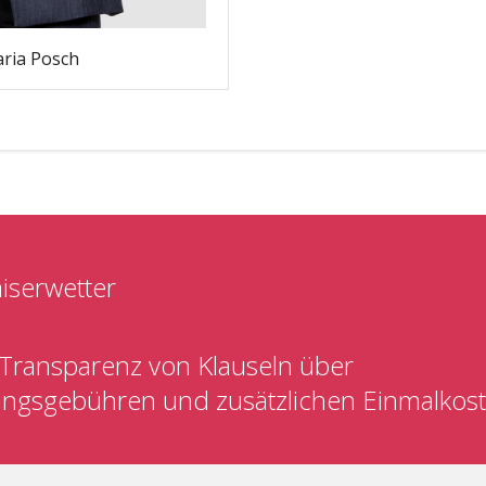
ria Posch
aiserwetter
Transparenz von Klauseln über
ungsgebühren und zusätzlichen Einmalkos