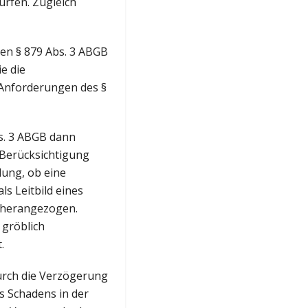
rfen. Zugleich
ben § 879 Abs. 3 ABGB
ie die
 Anforderungen des §
s. 3 ABGB dann
r Berücksichtigung
lung, ob eine
ls Leitbild eines
 herangezogen.
 gröblich
.
durch die Verzögerung
s Schadens in der